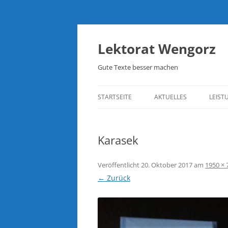
Lektorat Wengorz
Gute Texte besser machen
STARTSEITE
AKTUELLES
LEIST
Karasek
Veröffentlicht
20. Oktober 2017
am
1950 × 
← Zurück