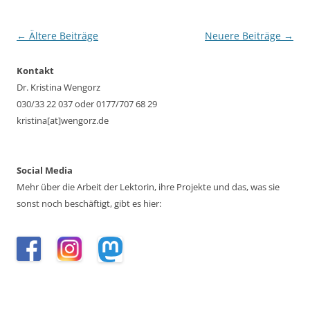
Beitragsnavigation
←
Ältere Beiträge
Neuere Beiträge
→
Kontakt
Dr. Kristina Wengorz
030/33 22 037 oder 0177/707 68 29
kristina[at]wengorz.de
Social Media
Mehr über die Arbeit der Lektorin, ihre Projekte und das, was sie
sonst noch beschäftigt, gibt es hier: