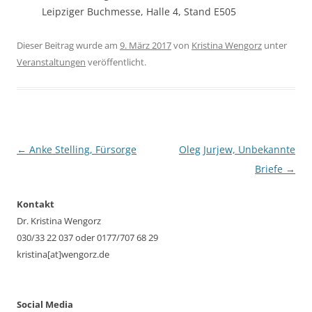
Leipziger Buchmesse, Halle 4, Stand E505
Dieser Beitrag wurde am
9. März 2017
von
Kristina Wengorz
unter
Veranstaltungen
veröffentlicht.
Beitragsnavigation
←
Anke Stelling, Fürsorge
Oleg Jurjew, Unbekannte
Briefe
→
Kontakt
Dr. Kristina Wengorz
030/33 22 037 oder 0177/707 68 29
kristina[at]wengorz.de
Social Media