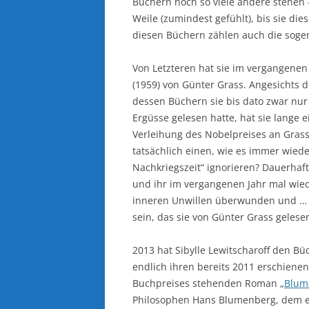
Büchern noch so viele andere stehen –
Weile (zumindest gefühlt), bis sie die
diesen Büchern zählen auch die sogen
Von Letzteren hat sie im vergangenen 
(1959) von Günter Grass. Angesichts 
dessen Büchern sie bis dato zwar nur 
Ergüsse gelesen hatte, hat sie lange 
Verleihung des Nobelpreises an Grass
tatsächlich einen, wie es immer wied
Nachkriegszeit“ ignorieren? Dauerhaft
und ihr im vergangenen Jahr mal wie
inneren Unwillen überwunden und … N
sein, das sie von Günter Grass gelese
2013 hat Sibylle Lewitscharoff den B
endlich ihren bereits 2011 erschiene
Buchpreises stehenden Roman „
Blum
Philosophen Hans Blumenberg, dem e