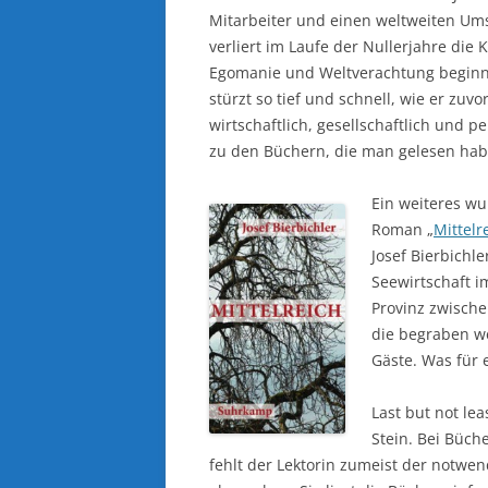
Mitarbeiter und einen weltweiten Ums
verliert im Laufe der Nullerjahre die 
Egomanie und Weltverachtung beginnt
stürzt so tief und schnell, wie er zuvo
wirtschaftlich, gesellschaftlich und pe
zu den Büchern, die man gelesen habe
Ein weiteres w
Roman „
Mittelr
Josef Bierbichl
Seewirtschaft i
Provinz zwisch
die begraben w
Gäste. Was für e
Last but not le
Stein. Bei Büch
fehlt der Lektorin zumeist der notwen