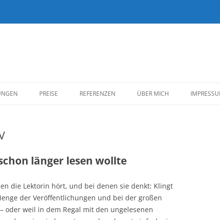
Zum
Inhalt
UNGEN
PREISE
REFERENZEN
ÜBER MICH
IMPRESS
springen
KUND*INNEN
V
BELLETRISTIK
SACHBUCH
 schon länger lesen wollte
REDAKTION/EIGENE
n die Lektorin hört, und bei denen sie denkt: Klingt
VERÖFFENTLICHUNGEN
r Menge der Veröffentlichungen und bei der großen
 – oder weil in dem Regal mit den ungelesenen