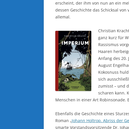
erscheint, der ihm von nun an ein meh
dessen Geschichte das Schicksal von v
allemal.
Christian Krach
ganz kurz für W
Rassismus vorge
Haaren herbeig
Anfang des 20. 
August Engelhar
Kokosnuss huldi
sich ausschließl
zumisst – und 
scharen kann. K
Menschen in einer Art Robinsonade. E
Ebenfalls die Geschichte eines Sturze
Roman „
Johann Holtrop. Abriss der Ge
smarte Vorstandsvorsitzende Dr. Joha