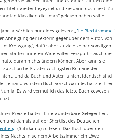
, gehen sie wieder unter, und es dauert einfach eine
sen Titeln wieder begegnet und sie dann doch liest. Zu
annten Klassiker, die „man“ gelesen haben sollte.
Jahr tatsächlich nur eines gelesen: „
Die Blechtrommel
“
der Abneigung der Lektorin gegenüber dem Autor, von
„Im Krebsgang“, dafür aber zu viele seiner sonstigen
einen starken inneren Widerwillen verspürt – auch die
 hatte daran nichts ändern können. Aber kann sie
er so schön heißt, „der wichtigsten Romane der
 nicht. Und da Buch und Autor ja nicht identisch sind
der jemand von dem Buch vorschwärmte, hat sie ihren
un ja. Es wird vermutlich das letzte Buch gewesen
n hat.
üchner-Preis erhalten. Eine wunderbare Gelegenheit,
nen und damals auf der Shortlist des Deutschen
enberg
“ (Suhrkamp) zu lesen. Das Buch über den
ines Nachts in seinem Arbeitszimmer ein Löwe