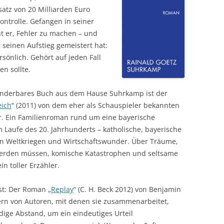
atz von 20 Milliarden Euro
Kontrolle. Gefangen in seiner
 er, Fehler zu machen – und
r seinen Aufstieg gemeistert hat:
rsönlich. Gehört auf jeden Fall
n sollte.
underbares Buch aus dem Hause Suhrkamp ist der
eich
“ (2011) von dem eher als Schauspieler bekannten
er. Ein Familienroman rund um eine bayerische
m Laufe des 20. Jahrhunderts – katholische, bayerische
en Weltkriegen und Wirtschaftswunder. Über Träume,
erden müssen, komische Katastrophen und seltsame
in toller Erzähler.
ast: Der Roman „
Replay
“ (C. H. Beck 2012) von Benjamin
ern von Autoren, mit denen sie zusammenarbeitet,
dige Abstand, um ein eindeutiges Urteil