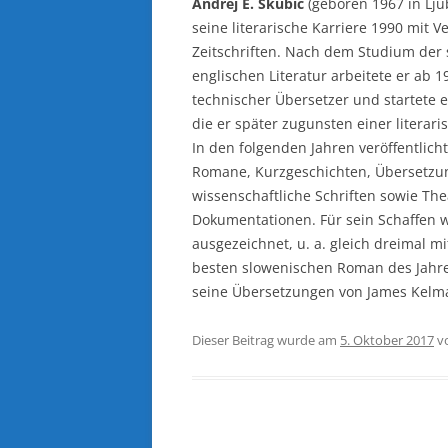
Andrej E. Skubic
(geboren 1967 in Lju
seine literarische Karriere 1990 mit V
Zeitschriften. Nach dem Studium der
englischen Literatur arbeitete er ab 1
technischer Übersetzer und startete
die er später zugunsten einer literari
In den folgenden Jahren veröffentlich
Romane, Kurzgeschichten, Übersetzu
wissenschaftliche Schriften sowie The
Dokumentationen. Für sein Schaffen 
ausgezeichnet, u. a. gleich dreimal m
besten slowenischen Roman des Jahre
seine Übersetzungen von James Kelma
Dieser Beitrag wurde am
5. Oktober 2017
v