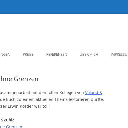
Zum
Inhalt
UNGEN
PREISE
REFERENZEN
ÜBER MICH
IMPRESS
springen
KUND*INNEN
 ohne Grenzen
BELLETRISTIK
SACHBUCH
e Zusammenarbeit mit den tollen Kollegen von
Voland &
nde Buch zu einem aktuellen Thema lektorieren durfte.
REDAKTION/EIGENE
r Erwin Köstler war toll!
VERÖFFENTLICHUNGEN
. Skubic
hne Grenzen