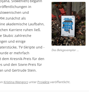
bljana, Slowenien) begann
eröffentlichungen in
 slowenischen und
994 zunächst als
 eine akademische Laufbahn,
schen Karriere ruhen ließ.
te Skubic zahlreiche
ngen und einige
aterstücke, TV-Skripte und -
Das Belegexemplar …
wurde er mehrfach
it dem Kresnik-Preis für den
s und den Sovre-Preis für
n und Gertrude Stein.
on
Kristina Wengorz
unter
Projekte
veröffentlicht.