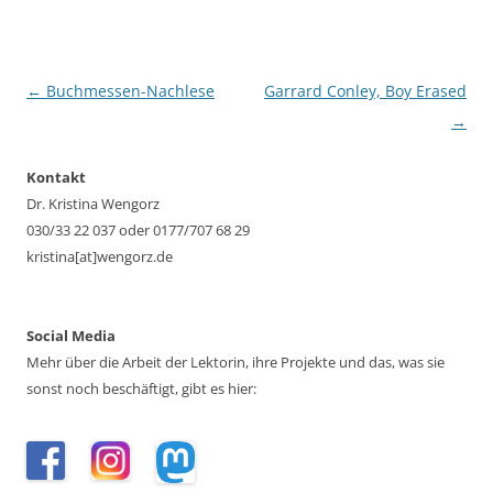
Beitragsnavigation
←
Buchmessen-Nachlese
Garrard Conley, Boy Erased
→
Kontakt
Dr. Kristina Wengorz
030/33 22 037 oder 0177/707 68 29
kristina[at]wengorz.de
Social Media
Mehr über die Arbeit der Lektorin, ihre Projekte und das, was sie
sonst noch beschäftigt, gibt es hier: