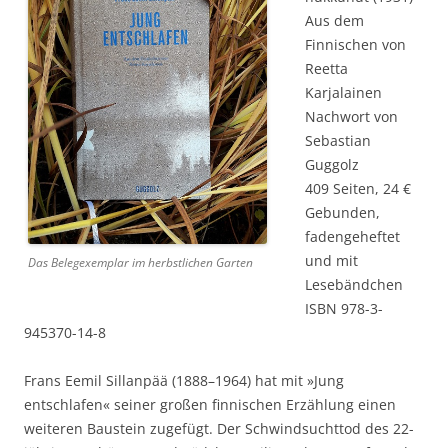
Aus dem
Finnischen von
Reetta
Karjalainen
Nachwort von
Sebastian
Guggolz
409 Seiten, 24 €
Gebunden,
fadengeheftet
und mit
Das Belegexemplar im herbstlichen Garten
Lesebändchen
ISBN 978-3-
945370-14-8
Frans Eemil Sillanpää (1888–1964) hat mit »Jung
entschlafen« seiner großen finnischen Erzählung einen
weiteren Baustein zugefügt. Der Schwindsuchttod des 22-