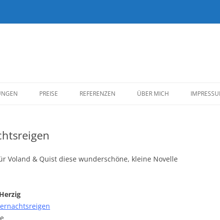
Zum
Inhalt
UNGEN
PREISE
REFERENZEN
ÜBER MICH
IMPRESS
springen
KUND*INNEN
htsreigen
BELLETRISTIK
SACHBUCH
 für Voland & Quist diese wunderschöne, kleine Novelle
REDAKTION/EIGENE
VERÖFFENTLICHUNGEN
Herzig
rnachtsreigen
le