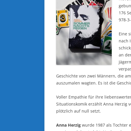
gebu
176 Se
978-3
Eine s
nach I
schic
an de
Jäger
verpa
Geschichte von zwei Männern, die am 
auszumalen wagten. Es ist die Geschi
Voller Empathie für ihre liebenswert
Situationskomik erzählt Anna Herzig 
plötzlich auf null setzt.
Anna Herzig
wurde 1987 als Tochter e