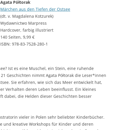
Agata Półtorak
Märchen aus den Tiefen der Ostsee
(dt. v. Magdalena Kotzurek)
Wydawnictwo Marpress
Hardcover, farbig illustriert
140 Seiten, 9,99 €
ISBN: 978-83-7528-280-1
e? Ist es eine Muschel, ein Stein, eine ruhende
n 21 Geschichten nimmt Agata Półtorak die Leser*innen
stsee. Sie erfahren, wie sich das Meer entwickelt hat,
r Verhalten deren Leben beeinflusst. Ein kleines
lft dabei, die Helden dieser Geschichten besser
ustratorin vieler in Polen sehr beliebter Kinderbücher.
che und kreative Workshops für Kinder und deren