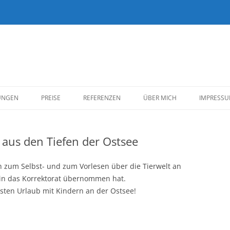
Zum
Inhalt
UNGEN
PREISE
REFERENZEN
ÜBER MICH
IMPRESS
springen
KUND*INNEN
 aus den Tiefen der Ostsee
BELLETRISTIK
SACHBUCH
h zum Selbst- und zum Vorlesen über die Tierwelt an
rin das Korrektorat übernommen hat.
REDAKTION/EIGENE
ten Urlaub mit Kindern an der Ostsee!
VERÖFFENTLICHUNGEN