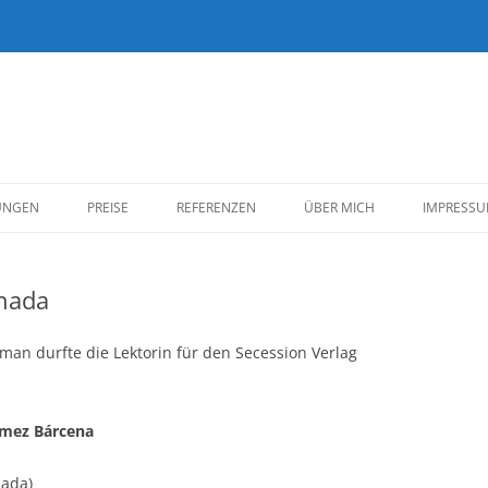
Zum
Inhalt
UNGEN
PREISE
REFERENZEN
ÜBER MICH
IMPRESS
springen
KUND*INNEN
nada
BELLETRISTIK
SACHBUCH
man durfte die Lektorin für den Secession Verlag
REDAKTION/EIGENE
VERÖFFENTLICHUNGEN
mez Bárcena
nada)