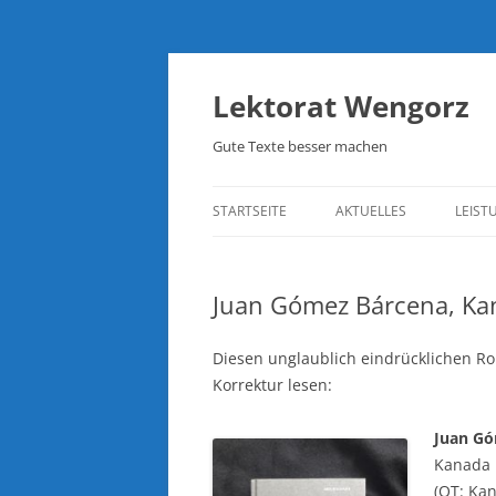
Lektorat Wengorz
Gute Texte besser machen
STARTSEITE
AKTUELLES
LEIST
Juan Gómez Bárcena, Ka
Diesen unglaublich eindrücklichen Ro
Korrektur lesen:
Juan Gó
Kanada
(OT: Ka