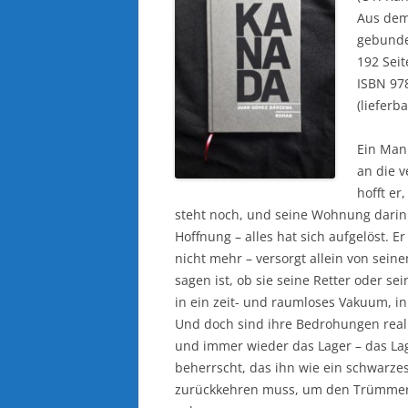
Aus dem
gebund
192 Seit
ISBN 97
(lieferb
Ein Mann
an die 
hofft e
steht noch, und seine Wohnung darin i
Hoffnung – alles hat sich aufgelöst. Er
nicht mehr – versorgt allein von se
sagen ist, ob sie seine Retter oder se
in ein zeit- und raumloses Vakuum, i
Und doch sind ihre Bedrohungen real:
und immer wieder das Lager – das Lag
beherrscht, das ihn wie ein schwarze
zurückkehren muss, um den Trümmern 