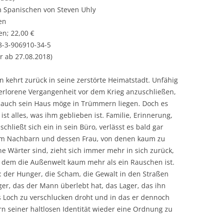
 Spanischen von Steven Uhly
en
en; 22,00 €
8-3-906910-34-5
ar ab 27.08.2018)
 kehrt zurück in seine zerstörte Heimatstadt. Unfähig
verlorene Vergangenheit vor dem Krieg anzuschließen,
r, auch sein Haus möge in Trümmern liegen. Doch es
st alles, was ihm geblieben ist. Familie, Erinnerung,
 schließt sich ein in sein Büro, verlässt es bald gar
inem Nachbarn und dessen Frau, von denen kaum zu
ine Wärter sind, zieht sich immer mehr in sich zurück,
n dem die Außenwelt kaum mehr als ein Rauschen ist.
 der Hunger, die Scham, die Gewalt in den Straßen
er, das der Mann überlebt hat, das Lager, das ihn
s Loch zu verschlucken droht und in das er dennoch
seiner haltlosen Identität wieder eine Ordnung zu