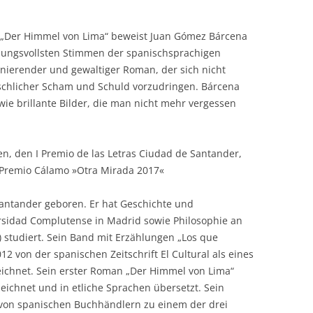
„Der Himmel von Lima“ beweist Juan Gómez Bárcena
fnungsvollsten Stimmen der spanischsprachigen
zinierender und gewaltiger Roman, der sich nicht
nschlicher Scham und Schuld vorzudringen. Bárcena
wie brillante Bilder, die man nicht mehr vergessen
, den I Premio de las Letras Ciudad de Santander,
 Premio Cálamo »Otra Mirada 2017«
antander geboren. Er hat Geschichte und
rsidad Complutense in Madrid sowie Philosophie an
) studiert. Sein Band mit Erzählungen „Los que
2 von der spanischen Zeitschrift El Cultural als eines
eichnet. Sein erster Roman „Der Himmel von Lima“
eichnet und in etliche Sprachen übersetzt. Sein
von spanischen Buchhändlern zu einem der drei