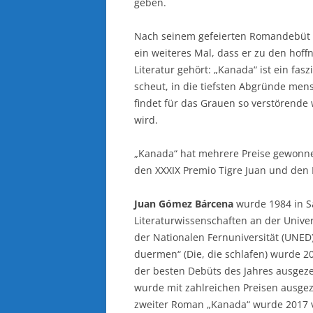
geben.
Nach seinem gefeierten Romandebüt 
ein weiteres Mal, dass er zu den hof
Literatur gehört: „Kanada“ ist ein fas
scheut, in die tiefsten Abgründe me
findet für das Grauen so verstörende 
wird.
„Kanada“ hat mehrere Preise gewonnen
den XXXIX Premio Tigre Juan und den
Juan Gómez Bárcena
wurde 1984 in S
Literaturwissenschaften an der Unive
der Nationalen Fernuniversität (UNED
duermen“ (Die, die schlafen) wurde 201
der besten Debüts des Jahres ausgez
wurde mit zahlreichen Preisen ausgez
zweiter Roman „Kanada“ wurde 2017 