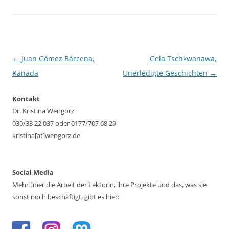
Beitragsnavigation
←
Juan Gómez Bárcena,
Gela Tschkwanawa,
Kanada
Unerledigte Geschichten
→
Kontakt
Dr. Kristina Wengorz
030/33 22 037 oder 0177/707 68 29
kristina[at]wengorz.de
Social Media
Mehr über die Arbeit der Lektorin, ihre Projekte und das, was sie
sonst noch beschäftigt, gibt es hier: